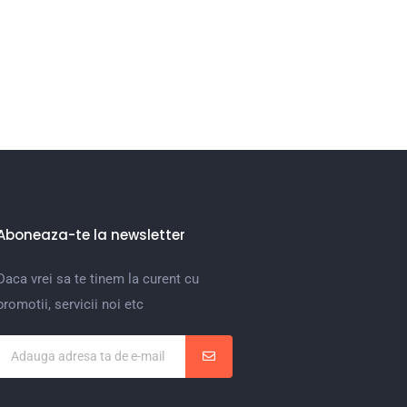
Aboneaza-te la newsletter
Daca vrei sa te tinem la curent cu
promotii, servicii noi etc