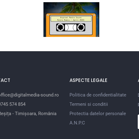
TACT
ASPECTE LEGALE
office@digitalmedia-sound.ro
Politica de confidentialitate
0745 574 854
Termeni si conditii
Reșița - Timișoara, România
Protectia datelor personale
A.N.P.C